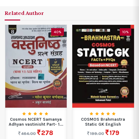
Related Author
40%
10%
Cosmos NCERT Samanya
COSMOS Brahmastra
Adhyan vastinisht Part- 1...
Static GK English
278
179
464.00
199.00