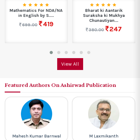
Mathematics For NDA/NA
Bharat ki Aantarik
in English by S....
Suraksha ki Mukhya
Chunautiyan...
419
699.00
247
380.00
View All
Featured Authors On Ashirwad Publication
Mahesh Kumar Barnwal
M Laxmikanth