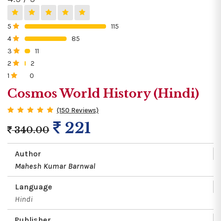
5
115
0%
4
85
0%
3
11
0%
2
2
0%
1
0
0%
Cosmos World History (Hindi)
(150 Reviews)
221
340.00
Author
Mahesh Kumar Barnwal
Language
Hindi
Publisher