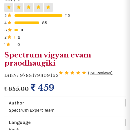
5
115
0%
4
85
0%
3
11
0%
2
2
0%
1
0
0%
Spectrum vigyan evam
praodhaugiki
(150 Reviews)
ISBN: 9788179309162
459
655.00
Author
Spectrum Expert Team
Language
Hindi