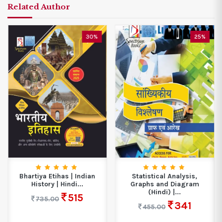
Related Author
30%
25%
Bhartiya Etihas | Indian
Statistical Analysis,
History | Hindi...
Graphs and Diagram
(Hindi) |...
515
735.00
341
455.00