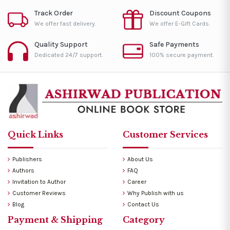
Track Order
Discount Coupons
We offer fast delivery.
We offer E-Gift Cards.
Quality Support
Safe Payments
Dedicated 24/7 support.
100% secure payment.
Quick Links
Customer Services
Publishers
About Us
Authors
FAQ
Invitation to Author
Career
Customer Reviews
Why Publish with us
Blog
Contact Us
Payment & Shipping
Category