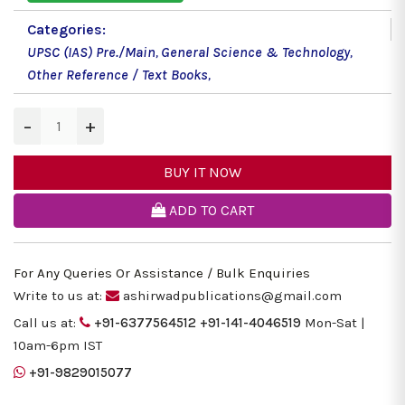
Categories:
UPSC (IAS) Pre./Main
,
General Science & Technology
,
Other Reference / Text Books
,
−
+
BUY IT NOW
ADD TO CART
For Any Queries Or Assistance / Bulk Enquiries
Write to us at:
ashirwadpublications@gmail.com
Call us at:
+91-6377564512
+91-141-4046519
Mon-Sat |
10am-6pm IST
+91-9829015077