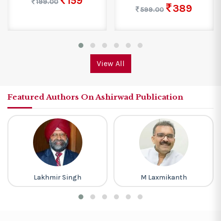
159
199.00
389
599.00
View All
Featured Authors On Ashirwad Publication
Lakhmir Singh
M Laxmikanth