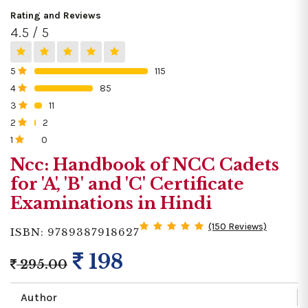
Rating and Reviews
4.5 / 5
5
115
0%
4
85
0%
3
11
0%
2
2
0%
1
0
0%
Ncc: Handbook of NCC Cadets
for 'A', 'B' and 'C' Certificate
Examinations in Hindi
(150 Reviews)
ISBN: 9789387918627
198
295.00
Author