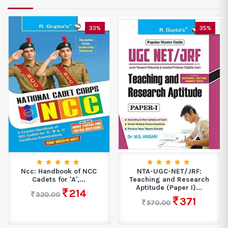
33%
35%
Ncc: Handbook of NCC
NTA-UGC-NET/JRF:
Cadets for 'A',...
Teaching and Research
Aptitude (Paper I)...
214
320.00
371
570.00