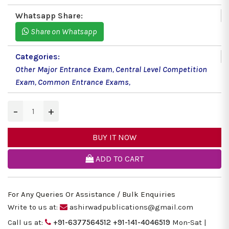
Whatsapp Share:
Share on Whatsapp
Categories:
Other Major Entrance Exam
,
Central Level Competition
Exam
,
Common Entrance Exams
,
−
+
BUY IT NOW
ADD TO CART
For Any Queries Or Assistance / Bulk Enquiries
Write to us at:
ashirwadpublications@gmail.com
Call us at:
+91-6377564512
+91-141-4046519
Mon-Sat |